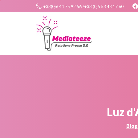
+33(0)6 44 75 92 56 /+33 (0)5 53 48 17 60
Luz
d'
Blog