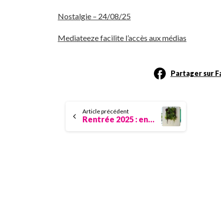
Nostalgie – 24/08/25
Mediateeze facilite l’accès aux médias
Partager sur 
Continue
Article précédent
Rentrée 2025 : entreprises, climat, burn-out, congés… des récits à partager
Reading