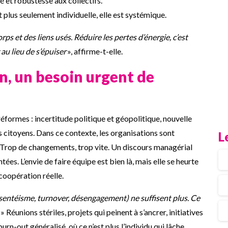
té et robustesse aux collectifs.
st plus seulement individuelle, elle est systémique.
orps et des liens usés. Réduire les pertes d’énergie, c’est
au lieu de s’épuiser
», affirme-t-elle.
n, un besoin urgent de
 réformes : incertitude politique et géopolitique, nouvelle
s citoyens. Dans ce contexte, les organisations sont
L
 Trop de changements, trop vite. Un discours managérial
ées. L’envie de faire équipe est bien là, mais elle se heurte
coopération réelle.
bsentéisme, turnover, désengagement) ne suffisent plus. Ce
» Réunions stériles, projets qui peinent à s’ancrer, initiatives
urn-out généralisé, où ce n’est plus l’individu qui lâche,