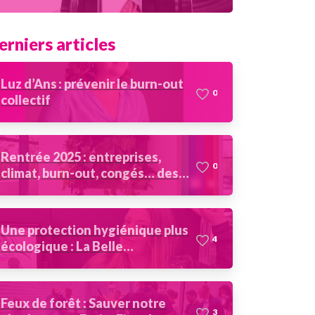
erniers articles
Luz d’Ans : prévenir le burn-out
0
collectif
Rentrée 2025 : entreprises,
0
climat, burn-out, congés… des
récits à partager
Une protection hygiénique plus
4
écologique : La Belle
Absorbante
Feux de forêt : Sauver notre
3