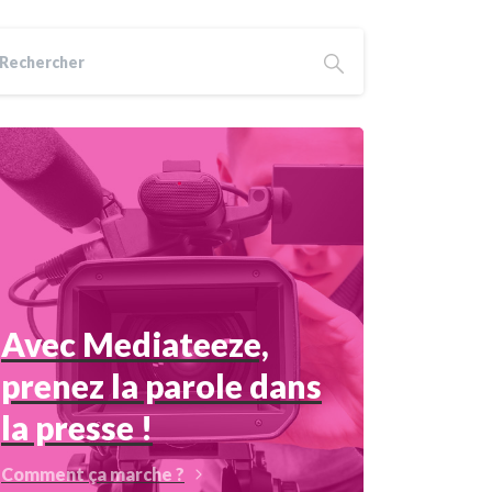
Avec Mediateeze,
prenez la parole dans
la presse !
Comment ça marche ?