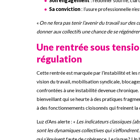
Son engagement
: redonner souffle, clar
Sa conviction
: l’usure professionnelle n’e
«
On ne fera pas tenir l’avenir du travail sur des c
donner aux collectifs une chance de se régénérer 
Une rentrée sous tensio
régulation
Cette rentrée est marquée par l’instabilité et les
vision du travail, mobilisation syndicale, blocage
confrontées à une instabilité devenue chronique.
bienveillant qui se heurte à des pratiques fragment
à des fonctionnements cloisonnés qui freinent la 
Luz d’Ans alerte : «
Les indicateurs classiques (a
sont les dynamiques collectives qui s’effondrent.
qui s’épuisent faute de cohérence. Le risque ? Un b