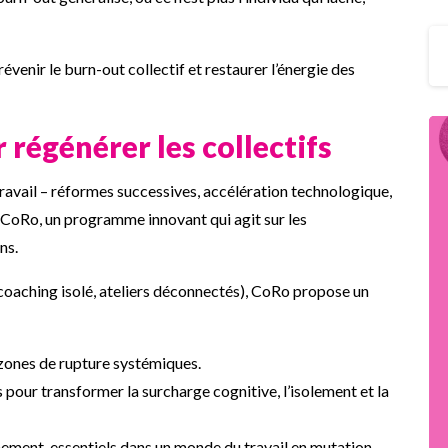
révenir le burn-out collectif et restaurer l’énergie des
 régénérer les collectifs
ravail – réformes successives, accélération technologique,
 CoRo, un programme innovant qui agit sur les
ns.
(coaching isolé, ateliers déconnectés), CoRo propose un
s zones de rupture systémiques.
 pour transformer la surcharge cognitive, l’isolement et la
nement, essentiels dans un monde du travail en mutation