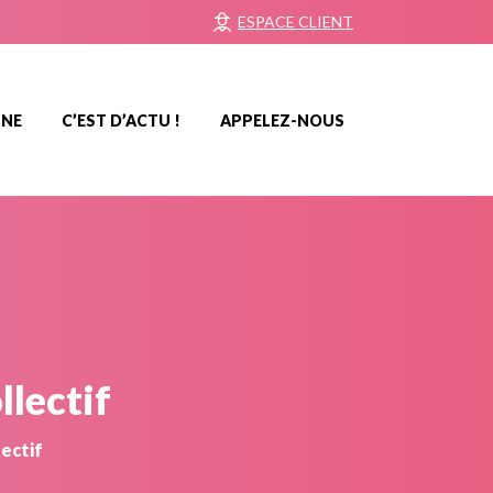
ESPACE CLIENT
NNE
C’EST D’ACTU !
APPELEZ-NOUS
llectif
lectif