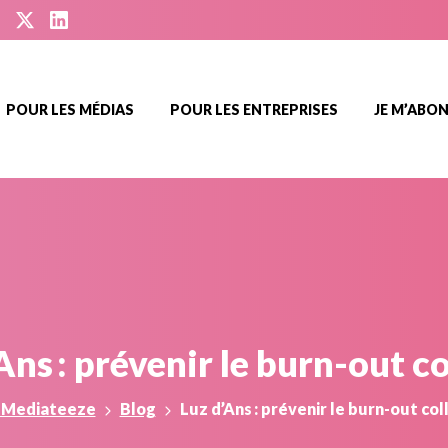
POUR LES MÉDIAS
POUR LES ENTREPRISES
JE M’ABO
Ans :
prévenir
le
burn-out
co
 Mediateeze
Blog
Luz d’Ans : prévenir le burn-out col