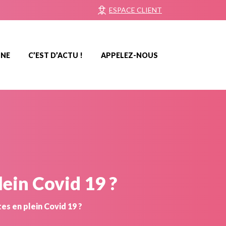
ESPACE CLIENT
NNE
C’EST D’ACTU !
APPELEZ-NOUS
lein
Covid
19
?
es en plein Covid 19 ?