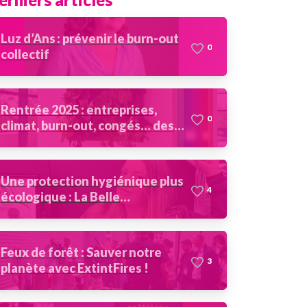
Luz d’Ans : prévenir le burn-out
0
collectif
Rentrée 2025 : entreprises,
0
climat, burn-out, congés… des
récits à partager
Une protection hygiénique plus
4
écologique : La Belle
Absorbante
Feux de forêt : Sauver notre
3
planète avec ExtintFires !