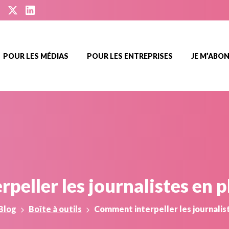
POUR LES MÉDIAS
POUR LES ENTREPRISES
JE M’ABO
erpeller
les
journalistes
en
p
Blog
Boîte à outils
Comment interpeller les journalist