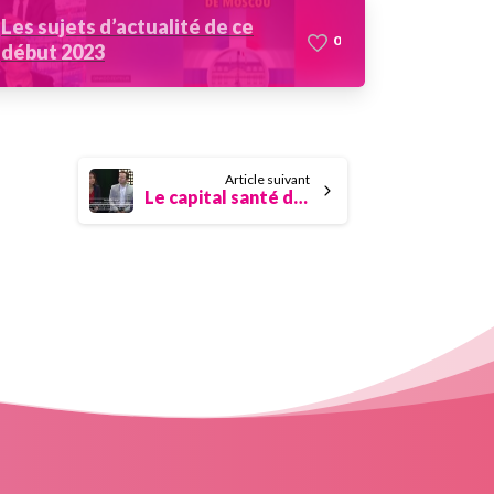
Les sujets d’actualité de ce
0
début 2023
Article suivant
Le capital santé des dirigeants avec Rezlaine Zaher