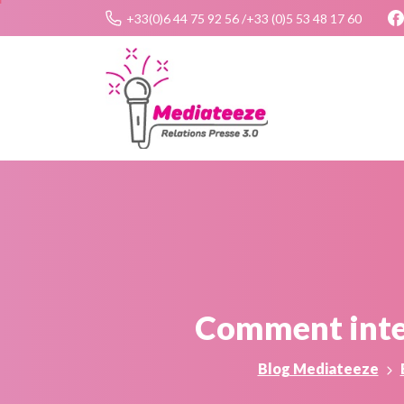
+33(0)6 44 75 92 56 /+33 (0)5 53 48 17 60
Comment
int
Blog Mediateeze