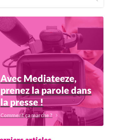
Avec Mediateeze,
prenez la parole dans
la presse !
Comment ça marche ?
erniers articles