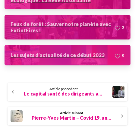
écologique : La Belle Absorbante
Feux de forêt : Sauver notre planète avec
3
ExtintFires !
Les sujets d’actualité de ce début 2023
0
Continue
Article précédent
Reading
Le capital santé des dirigeants avec Rezlaine Zaher
Article suivant
Pierre-Yves Martin – Covid 19, une révolution du travail et de l’organisation des entreprises